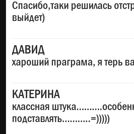
Спасибо,таки решилась отстр
выйдет)
ДАВИД
хароший праграма, я терь в
КАТЕРИНА
классная штука……….особенн
подставлять………..=)))))