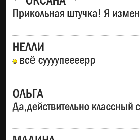
*"ОКСАНА"*
Прикольная штучка! Я изменя
НЕЛЛИ
всё суууупеееерр
ОЛЬГА
Да,действительно классный с