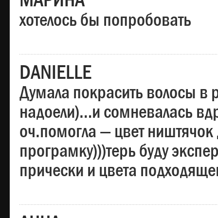
МАРИНА
хотелось бы попробовать
DANIELLE
Думала покрасить волосы в
надоели)…и сомневалась вдр
оч.помогла — цвет ништячок 
програмку)))терь буду эксп
прически и цвета подходяще