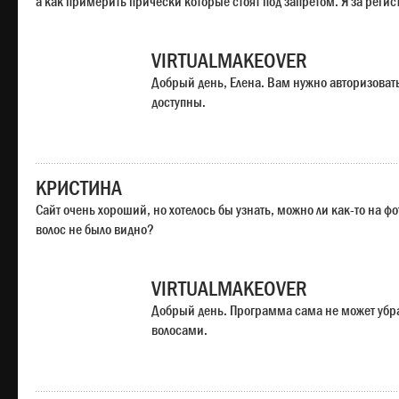
а как примерить прически которые стоят под запретом. Я за регис
VIRTUALMAKEOVER
Добрый день, Елена. Вам нужно авторизоватьс
доступны.
КРИСТИНА
Сайт очень хороший, но хотелось бы узнать, можно ли как-то на ф
волос не было видно?
VIRTUALMAKEOVER
Добрый день. Программа сама не может убр
волосами.