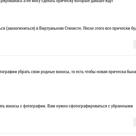
трировалась а не могу сделать прическу которые дальше идут
я (залоогиниться) в Виртуальном Стилисте. После этого все прически бу
отографии убрать свои родные волосы, то есть чтобы новая прическа была
ать волосы с фотографии. Вам нужно сфотографироваться с убранными