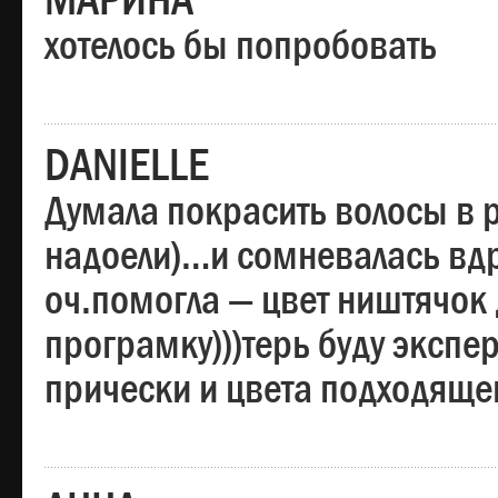
МАРИНА
хотелось бы попробовать
DANIELLE
Думала покрасить волосы в
надоели)…и сомневалась вдр
оч.помогла — цвет ништячок 
програмку)))терь буду эксп
прически и цвета подходяще