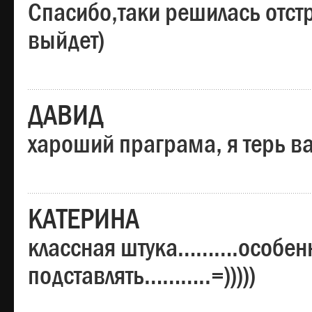
Спасибо,таки решилась отстр
выйдет)
ДАВИД
хароший праграма, я терь в
КАТЕРИНА
классная штука……….особенн
подставлять………..=)))))