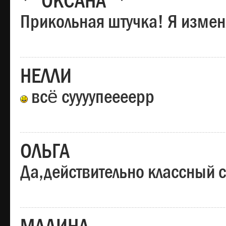
*"ОКСАНА"*
Прикольная штучка! Я изменя
НЕЛЛИ
всё суууупеееерр
ОЛЬГА
Да,действительно классный с