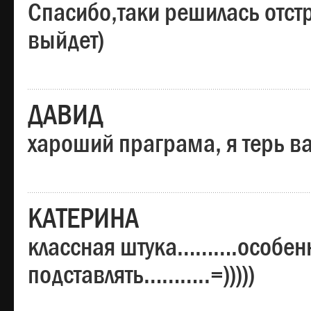
Спасибо,таки решилась отстр
выйдет)
ДАВИД
хароший праграма, я терь в
КАТЕРИНА
классная штука……….особенн
подставлять………..=)))))