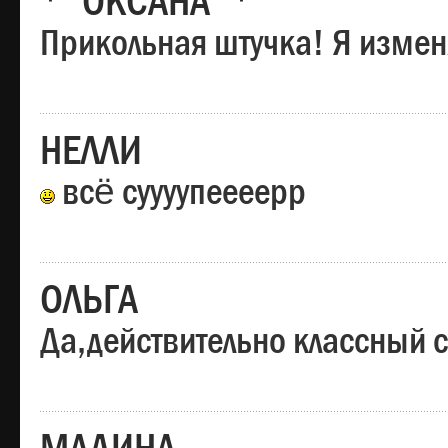
*"ОКСАНА"*
Прикольная штучка! Я изменя
НЕЛЛИ
всё суууупеееерр
ОЛЬГА
Да,действительно классный с