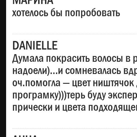
МАРИНА
хотелось бы попробовать
DANIELLE
Думала покрасить волосы в
надоели)…и сомневалась вдр
оч.помогла — цвет ништячок 
програмку)))терь буду эксп
прически и цвета подходяще