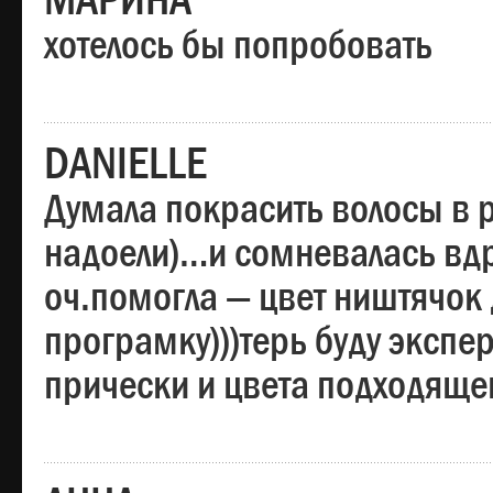
МАРИНА
хотелось бы попробовать
DANIELLE
Думала покрасить волосы в
надоели)…и сомневалась вдр
оч.помогла — цвет ништячок 
програмку)))терь буду эксп
прически и цвета подходяще