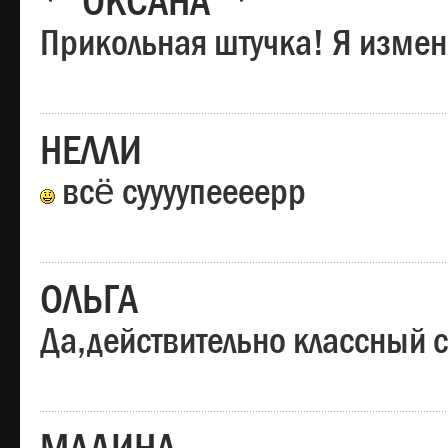
*"ОКСАНА"*
Прикольная штучка! Я изменя
НЕЛЛИ
всё суууупеееерр
ОЛЬГА
Да,действительно классный с