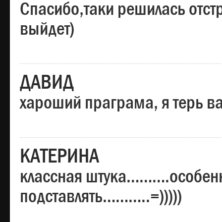
Спасибо,таки решилась отстр
выйдет)
ДАВИД
хароший праграма, я терь в
КАТЕРИНА
классная штука……….особенн
подставлять………..=)))))