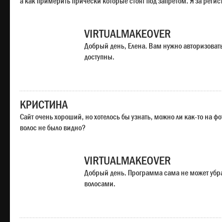
а как примерить прически которые стоят под запретом. Я за регис
VIRTUALMAKEOVER
Добрый день, Елена. Вам нужно авторизоватьс
доступны.
КРИСТИНА
Сайт очень хороший, но хотелось бы узнать, можно ли как-то на ф
волос не было видно?
VIRTUALMAKEOVER
Добрый день. Программа сама не может убр
волосами.