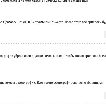
трировалась а не могу сделать прическу которые дальше идут
я (залоогиниться) в Виртуальном Стилисте. После этого все прически бу
отографии убрать свои родные волосы, то есть чтобы новая прическа была
ать волосы с фотографии. Вам нужно сфотографироваться с убранными