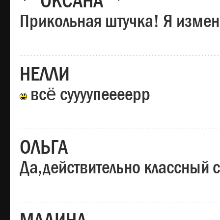
*"ОКСАНА"*
Прикольная штучка! Я изменя
НЕЛЛИ
всё суууупеееерр
ОЛЬГА
Да,действительно классный с