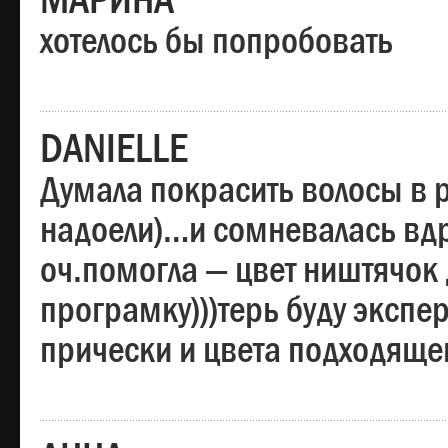
МАРИНА
хотелось бы попробовать
DANIELLE
Думала покрасить волосы в
надоели)…и сомневалась вдр
оч.помогла — цвет ништячок 
програмку)))терь буду эксп
прически и цвета подходяще