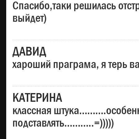
Спасибо,таки решилась отстр
выйдет)
ДАВИД
хароший праграма, я терь в
КАТЕРИНА
классная штука……….особенн
подставлять………..=)))))