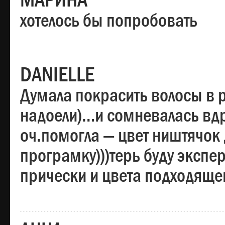
МАРИНА
хотелось бы попробовать
DANIELLE
Думала покрасить волосы в
надоели)…и сомневалась вдр
оч.помогла — цвет ништячок 
програмку)))терь буду эксп
прически и цвета подходяще