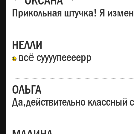
*"ОКСАНА"*
Прикольная штучка! Я изменя
НЕЛЛИ
всё суууупеееерр
ОЛЬГА
Да,действительно классный с