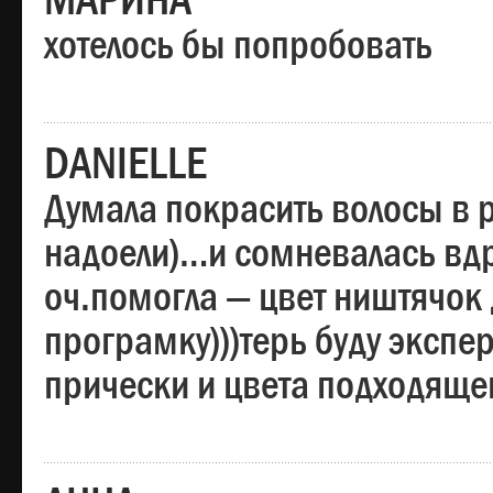
МАРИНА
хотелось бы попробовать
DANIELLE
Думала покрасить волосы в
надоели)…и сомневалась вдр
оч.помогла — цвет ништячок 
програмку)))терь буду эксп
прически и цвета подходяще