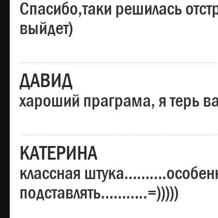
Спасибо,таки решилась отстр
выйдет)
ДАВИД
хароший праграма, я терь в
КАТЕРИНА
классная штука……….особенн
подставлять………..=)))))