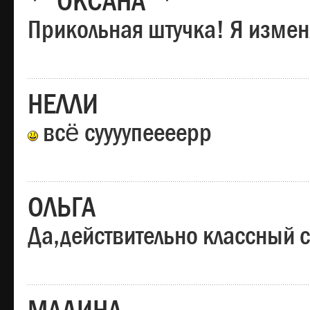
*"ОКСАНА"*
Прикольная штучка! Я изменя
НЕЛЛИ
всё суууупеееерр
ОЛЬГА
Да,действительно классный с