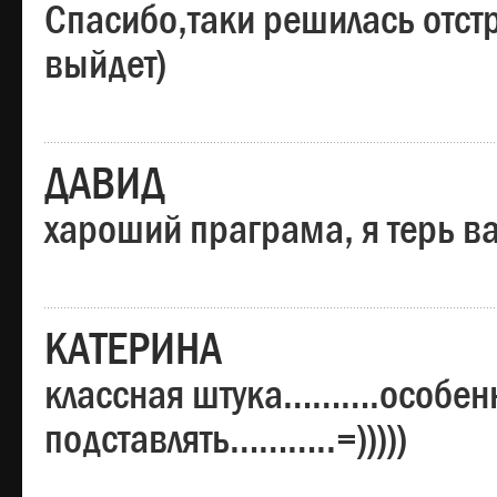
Спасибо,таки решилась отстр
выйдет)
ДАВИД
хароший праграма, я терь в
КАТЕРИНА
классная штука……….особенн
подставлять………..=)))))