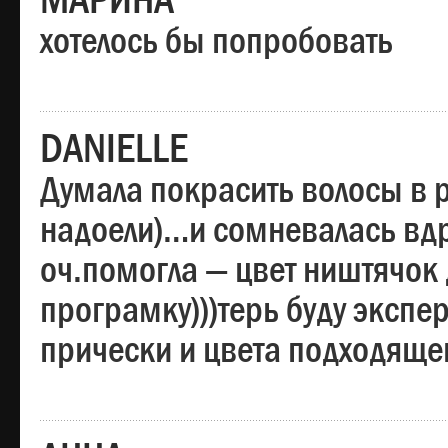
МАРИНА
хотелось бы попробовать
DANIELLE
Думала покрасить волосы в
надоели)…и сомневалась вдр
оч.помогла — цвет ништячок 
програмку)))терь буду эксп
прически и цвета подходяще