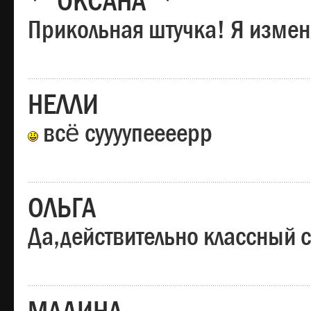
*"ОКСАНА"*
Прикольная штучка! Я изменя
НЕЛЛИ
всё суууупеееерр
ОЛЬГА
Да,действительно классный с