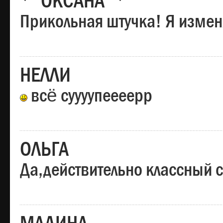
*"ОКСАНА"*
Прикольная штучка! Я изменя
НЕЛЛИ
всё суууупеееерр
ОЛЬГА
Да,действительно классный с