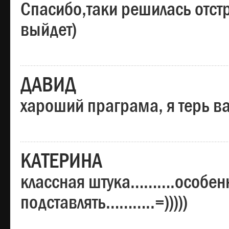
Спасибо,таки решилась отстр
выйдет)
ДАВИД
хароший праграма, я терь в
КАТЕРИНА
классная штука……….особенн
подставлять………..=)))))