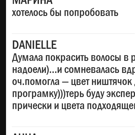
МАРИНА
хотелось бы попробовать
DANIELLE
Думала покрасить волосы в
надоели)…и сомневалась вдр
оч.помогла — цвет ништячок 
програмку)))терь буду эксп
прически и цвета подходяще