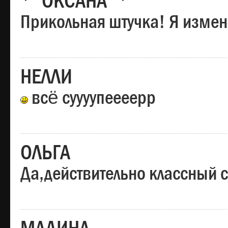
*"ОКСАНА"*
Прикольная штучка! Я изменя
НЕЛЛИ
всё суууупеееерр
ОЛЬГА
Да,действительно классный с