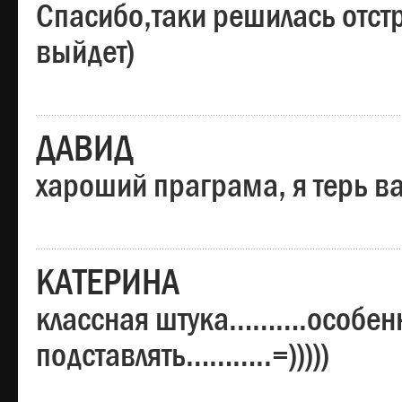
Спасибо,таки решилась отстр
выйдет)
ДАВИД
хароший праграма, я терь в
КАТЕРИНА
классная штука……….особенн
подставлять………..=)))))