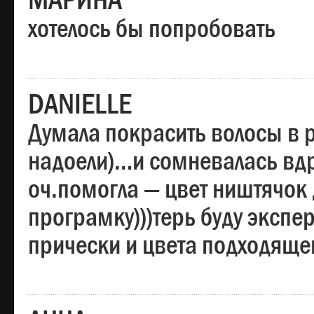
МАРИНА
хотелось бы попробовать
DANIELLE
Думала покрасить волосы в
надоели)…и сомневалась вдр
оч.помогла — цвет ништячок 
програмку)))терь буду эксп
прически и цвета подходяще