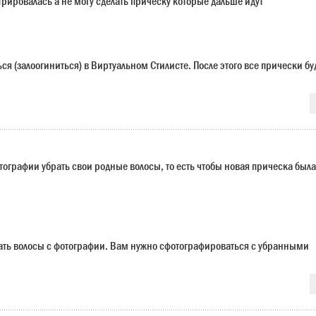
трировалась а не могу сделать прическу которые дальше идут
я (залоогиниться) в Виртуальном Стилисте. После этого все прически бу
отографии убрать свои родные волосы, то есть чтобы новая прическа была
ать волосы с фотографии. Вам нужно сфотографироваться с убранными