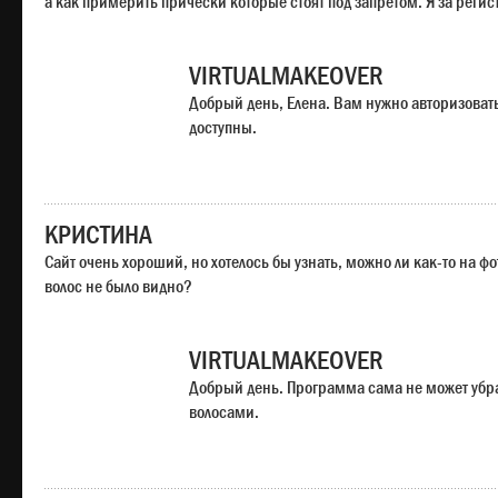
а как примерить прически которые стоят под запретом. Я за регис
VIRTUALMAKEOVER
Добрый день, Елена. Вам нужно авторизоватьс
доступны.
КРИСТИНА
Сайт очень хороший, но хотелось бы узнать, можно ли как-то на ф
волос не было видно?
VIRTUALMAKEOVER
Добрый день. Программа сама не может убр
волосами.