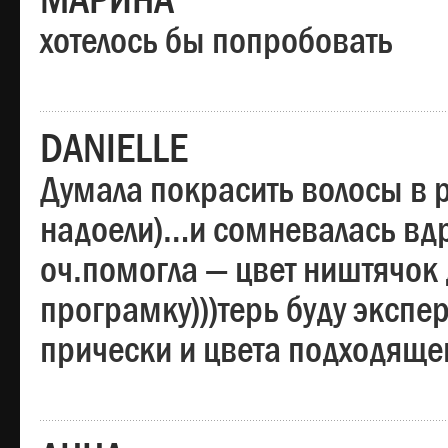
МАРИНА
хотелось бы попробовать
DANIELLE
Думала покрасить волосы в
надоели)…и сомневалась вдр
оч.помогла — цвет ништячок 
програмку)))терь буду эксп
прически и цвета подходяще