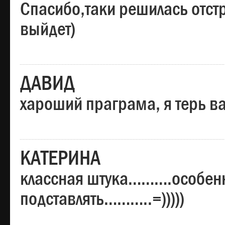
Спасибо,таки решилась отстр
выйдет)
ДАВИД
хароший праграма, я терь в
КАТЕРИНА
классная штука……….особенн
подставлять………..=)))))