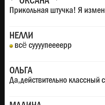
*"ОКСАНА"*
Прикольная штучка! Я изменя
НЕЛЛИ
всё суууупеееерр
ОЛЬГА
Да,действительно классный с